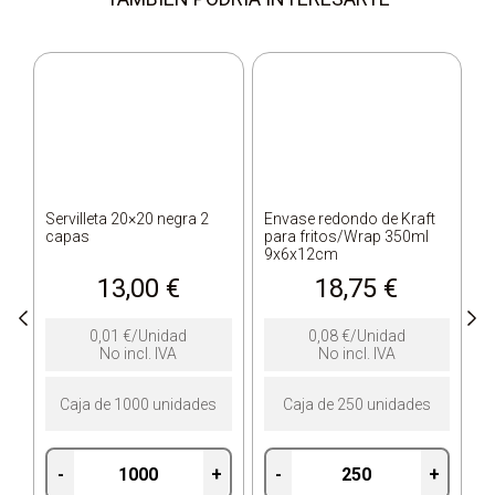
Servilleta 20×20 negra 2
Envase redondo de Kraft
B
capas
para fritos/Wrap 350ml
c
9x6x12cm
1
13,00
€
18,75
€
0,01
€
/Unidad
0,08
€
/Unidad
No incl. IVA
No incl. IVA
Caja de 1000 unidades
Caja de 250 unidades
-
+
-
+