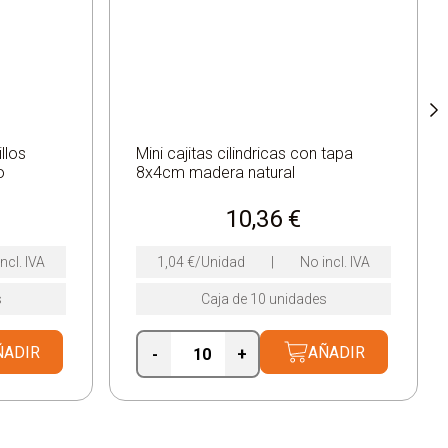
llos
Mini cajitas cilindricas con tapa
o
8x4cm madera natural
10,36
€
ncl. IVA
1,04
€
/Unidad
|
No incl. IVA
s
Caja de 10 unidades
ÑADIR
AÑADIR
-
+