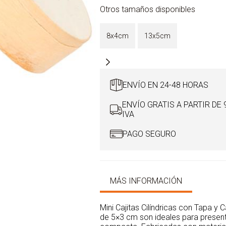
con
Otros tamaños disponibles
tapa
de
5x3,5cm
8x4cm
13x5cm
madera
natural
cantidad
ENVÍO EN 24-48 HORAS
ENVÍO GRATIS A PARTIR DE 
IVA
PAGO SEGURO
MÁS INFORMACIÓN
Mini Cajitas Cilíndricas con Tapa y C
de 5×3 cm son ideales para present