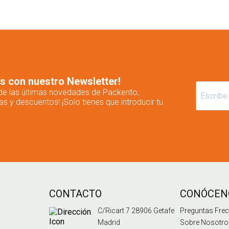
es con nuestro Newsletter!
s de las últimas novedades de Packento,
as y descuentos! ¡Solo tienes que introducir tu
CONTACTO
CONÓCEN
C/Ricart 7 28906 Getafe
Preguntas Fre
Madrid
Sobre Nosotr