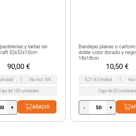
pastelerias y tartas sin
Bandejas planas o cartonci
kraft 32x32x10cm
doble color dorado y negr
18x18cm
90,00
€
10,50
€
/Unidad
|
No incl. IVA
0,21
€
/Unidad
|
No i
Caja de 100 unidades
Caja de 50 unidade
AÑADIR
A
+
-
+