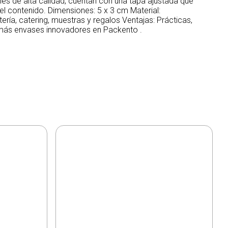
s de alta calidad, cuentan con una tapa ajustada que
del contenido. Dimensiones: 5 x 3 cm Material:
tería, catering, muestras y regalos Ventajas: Prácticas,
más envases innovadores en Packento .