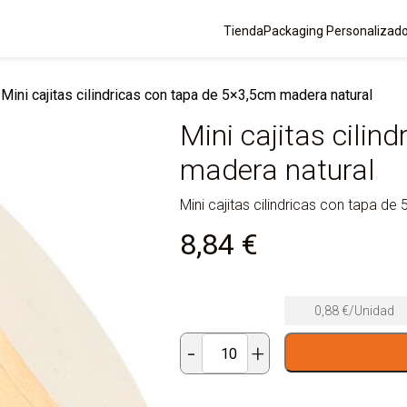
Tienda
Packaging Personalizad
Mini cajitas cilindricas con tapa de 5×3,5cm madera natural
Mini cajitas cilin
madera natural
Mini cajitas cilindricas con tapa d
8,84
€
0,88
€
/Unidad
-
+
Mini
cajitas
cilindricas