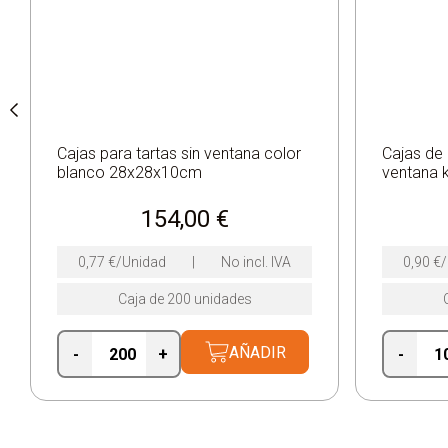
Cajas para tartas sin ventana color
Cajas de 
blanco 28x28x10cm
ventana 
154,00
€
0,77
€
/Unidad
|
No incl. IVA
0,90
€
Caja de 200 unidades
AÑADIR
-
+
-